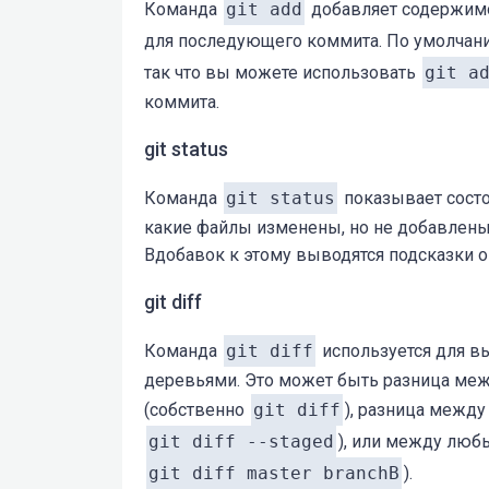
Команда
git add
добавляет содержимое
для последующего коммита. По умолча
так что вы можете использовать
git a
коммита.
git status
Команда
git status
показывает состо
какие файлы изменены, но не добавлены
Вдобавок к этому выводятся подсказки о
git diff
Команда
git diff
используется для в
деревьями. Это может быть разница меж
(собственно
git diff
), разница межд
git diff --staged
), или между люб
git diff master branchB
).