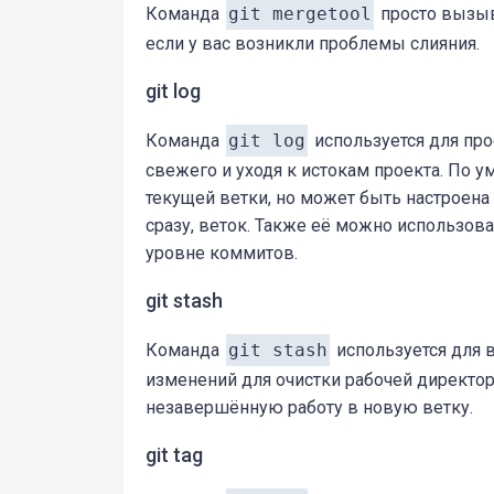
Команда
git mergetool
просто вызыв
если у вас возникли проблемы слияния.
git log
Команда
git log
используется для про
свежего и уходя к истокам проекта. По 
текущей ветки, но может быть настроена
сразу, веток. Также её можно использов
уровне коммитов.
git stash
Команда
git stash
используется для 
изменений для очистки рабочей директо
незавершённую работу в новую ветку.
git tag