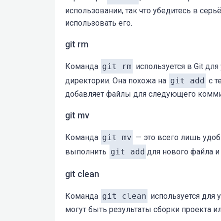
использовании, так что убедитесь в сер
использовать его.
git rm
Команда
git rm
используется в Git для
директории. Она похожа на
git add
с т
добавляет файлы для следующего комми
git mv
Команда
git mv
— это всего лишь удоб
выполнить
git add
для нового файла 
git clean
Команда
git clean
используется для у
могут быть результаты сборки проекта и