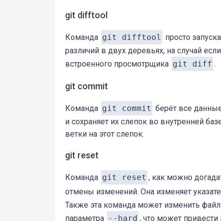
git difftool
Команда
git difftool
просто запуск
различий в двух деревьях, на случай есл
встроенного просмотрщика
git diff
.
git commit
Команда
git commit
берёт все данны
и сохраняет их слепок во внутренней баз
ветки на этот слепок.
git reset
Команда
git reset
, как можно догада
отмены изменений. Она изменяет указат
Также эта команда может изменить файл
параметра
--hard
, что может привести