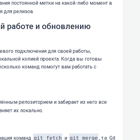
ания постоянной метки на какой-либо момент в
я для релизов.
й работе и обновлению
тевого подключения для своей работы,
окальной копией проекта. Когда вы готовы
есколько команд помогут вам работать с
лённым репозиторием и забирает из него все
аняет их локально.
нация команд
git fetch
и
git merge
, т.е. Git