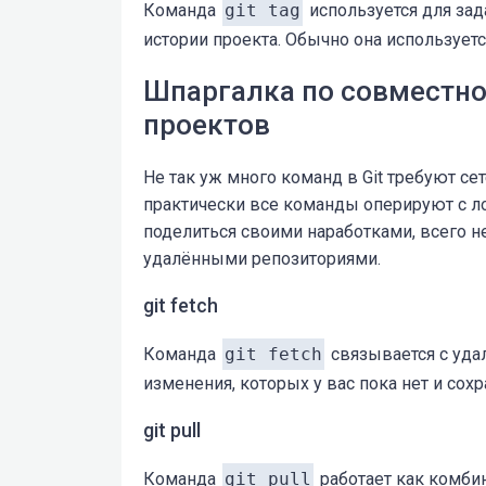
Команда
git tag
используется для зад
истории проекта. Обычно она используетс
Шпаргалка по совместно
проектов
Не так уж много команд в Git требуют се
практически все команды оперируют с л
поделиться своими наработками, всего н
удалёнными репозиториями.
git fetch
Команда
git fetch
связывается с уда
изменения, которых у вас пока нет и сохр
git pull
Команда
git pull
работает как комби