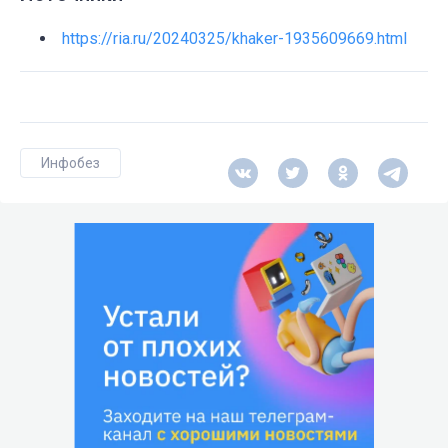
https://ria.ru/20240325/khaker-1935609669.html
Инфобез