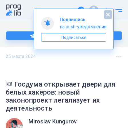
Подпишись
на push-уведомления
Подпишитесь на нас в Telegram
Подписаться
25 марта 2024
🆕 Госдума открывает двери для
белых хакеров: новый
законопроект легализует их
деятельность
Miroslav Kungurov