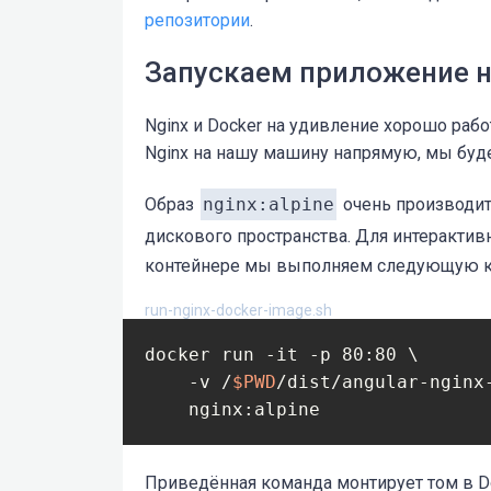
репозитории
.
Запускаем приложение на
Nginx и Docker на удивление хорошо рабо
Nginx на нашу машину напрямую, мы буде
Образ
nginx:alpine
очень производит
дискового пространства. Для интерактив
контейнере мы выполняем следующую к
run-nginx-docker-image.sh
docker run -it -p 80:80 \

    -v /
$PWD
/dist/angular-nginx
    nginx:alpine
Приведённая команда монтирует том в 