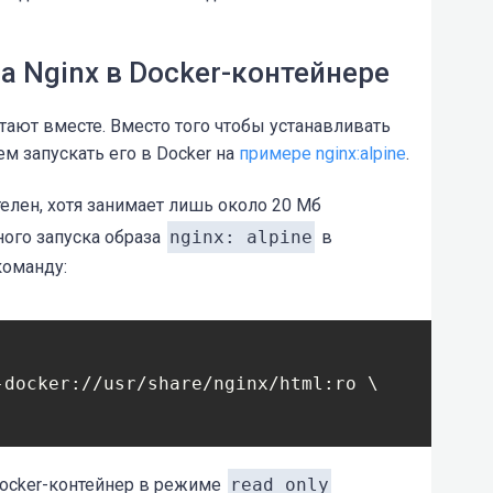
 Nginx в Docker-контейнере
тают вместе. Вместо того чтобы устанавливать
м запускать его в Docker на
примере nginx:alpine
.
елен, хотя занимает лишь около 20 Мб
ного запуска образа
nginx: alpine
в
оманду:
-docker://usr/share/nginx/html:ro \

Docker-контейнер в режиме
read only