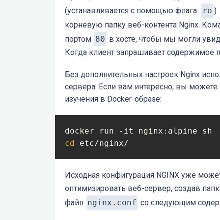
(устанавливается с помощью флага:
ro
)
корневую папку веб-контента Nginx. Ком
портом
80
в хосте, чтобы мы могли уви
Когда клиент запрашивает содержимое п
Без дополнительных настроек Nginx исп
сервера. Если вам интересно, вы может
изучения в Docker-образе:
cd
 etc/nginx/
Исходная конфигурация NGINX уже може
оптимизировать веб-сервер, создав пап
файл
nginx.conf
со следующим соде