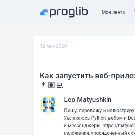
Моя лента
12 мая 2020
Как запустить веб-прилож
👨🏽‍💻
Leo Matyushkin
Пишу, перевожу и иллюстрирую 
Увлекаюсь Python, вебом и Dat
и мессенджеры: https://matyushk
изложения, упорядоченный сп