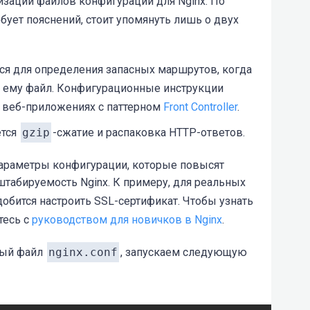
изации файлов конфигурации для Nginx. По
бует пояснений, стоит упомянуть лишь о двух
/ /index.html;

ся для определения запасных маршрутов, когда
й ему файл. Конфигурационные инструкции
 веб-приложениях с паттерном
Front Controller
.
ется
gzip
-сжатие и распаковка HTTP-ответов.
араметры конфигурации, которые повысят
штабируемость Nginx. К примеру, для реальных
ion/atom+xml

обится настроить SSL-сертификат. Чтобы узнать
ion/javascript

тесь с
руководством для новичков в Nginx
.
ion/json

ion/rss+xml

ный файл
nginx.conf
, запускаем следующую
ion/vnd.ms-fontobject

ion/x-font-ttf

ion/x-web-app-manifest+json
