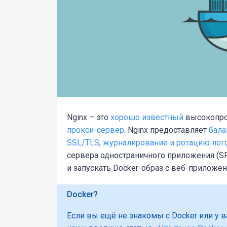
Nginx – это
хорошо известный
высокопр
прокси-сервер
. Nginx предоставляет
бала
SSL/TLS
,
журналирование и ротацию лог
сервера одностраничного приложения (SP
и запускать Docker-образ с веб-приложен
Docker?
Если вы ещё не знакомы с Docker или у в