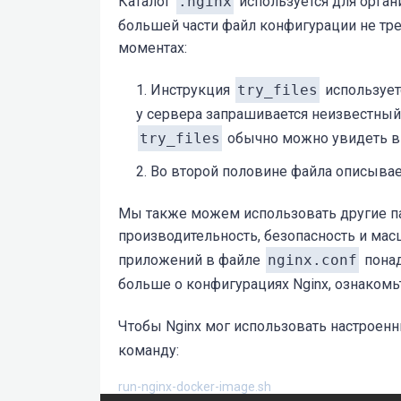
Каталог
.nginx
используется для орган
большей части файл конфигурации не тре
location
 / {

моментах:
try_files
$uri
$uri
        }

Инструкция
try_files
использует
у сервера запрашивается неизвестны
gzip
on
;

try_files
обычно можно увидеть в
gzip_vary
on
;

Во второй половине файла описыва
gzip_http_version
1
.
0
;

gzip_comp_level
5
;

Мы также можем использовать другие п
gzip_types
производительность, безопасность и мас
                        applicat
приложений в файле
nginx.conf
понад
                        applicat
больше о конфигурациях Nginx, ознакомь
                        applicat
                        applicat
Чтобы Nginx мог использовать настроен
                        applicat
команду:
                        applicat
                        applicat
run-nginx-docker-image.sh