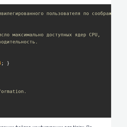
ивилегированного пользователя по соображениям
исло максимально доступных ядер CPU,
водительность.
4
; }

formation.
/html;

types;
