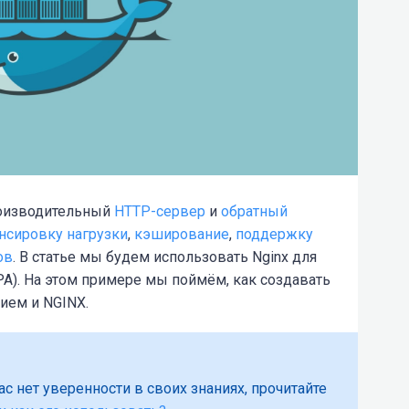
оизводительный
HTTP-сервер
и
обратный
нсировку нагрузки
,
кэширование
,
поддержку
ов
. В статье мы будем использовать Nginx для
A). На этом примере мы поймём, как создавать
ием и NGINX.
ас нет уверенности в своих знаниях, прочитайте