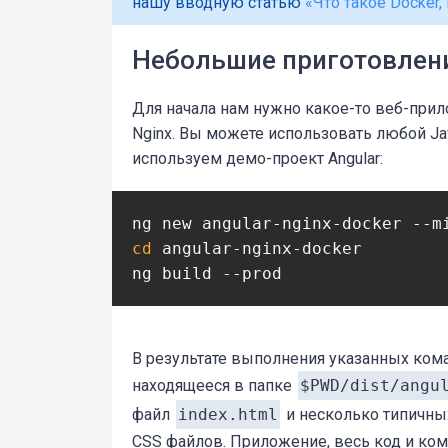
нашу вводную статью
«Что такое Docker,
Небольшие приготовлени
Для начала нам нужно какое-то веб-при
Nginx. Вы можете использовать любой J
используем демо-проект Angular:
cd
 angular-nginx-docker

ng build --prod
В результате выполнения указанных кома
находящееся в папке
$PWD/dist/angu
файл
index.html
и несколько типичных
CSS файлов. Приложение, весь код и ком