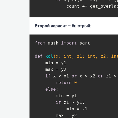
            count += get_overlap
print(count)
Второй вариант – быстрый:
from
 math 
import
 sqrt

def
kol
(x: int, z1: int, z2: in
    min = y1

    max = y2

if
 x < x1 
or
 x > x2 
or
 z1 >
return
0
else
:

        min = y1 

if
 z1 > y1:

            min = z1

        max = y2
