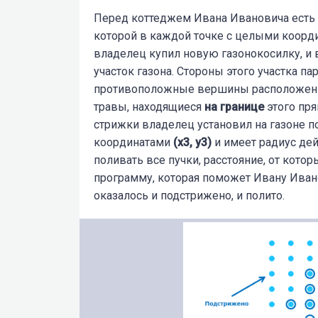
Перед коттеджем Ивана Ивановича есть г
которой в каждой точке с целыми коорд
владелец купил новую газонокосилку, и 
участок газона. Стороны этого участка п
противоположные вершины расположен
травы, находящиеся
на границе
этого пр
стрижки владелец установил на газоне по
координатами
(x3, y3)
и имеет радиус де
поливать все пучки, расстояние, от котор
программу, которая поможет Ивану Иван
оказалось
и
подстрижено,
и
полито.