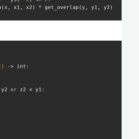
(x, x1, x2) * get_overlap(y, y1, y2)

t)
 -> int:
 y2 
or
 z2 < y1:
