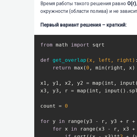
Время работы такого решения равно
O(r)
окружности (области полива) и не зависи
Первый вариант решения – краткий:
from
 math 
import
 sqrt

def
get_overlap
(x, left, right)
return
 max(
0
, min(right, x)
x1, y1, x2, y2 = map(int, input(
x3, y3, r = map(int, input().spl
count = 
0
for
 y 
in
 range(y3 - r, y3 + r +
for
 x 
in
 range(x3 - r, x3 +
if
 sqrt((x - x3)**
2
 + (