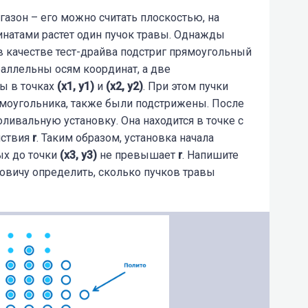
азон – его можно считать плоскостью, на
инатами растет один пучок травы. Однажды
в качестве тест-драйва подстриг прямоугольный
араллельны осям координат, а две
ы в точках
(x1, y1)
и
(x2, y2)
. При этом пучки
ямоугольника, также были подстрижены. После
ливальную установку. Она находится в точке с
йствия
r
. Таким образом, установка начала
ых
до
точки
(x3,
y3)
не
превышает
r
. Напишите
овичу определить,
сколько
пучков
травы