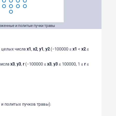
иженные и политые пучки травы
е целых числа
x1
,
x2
,
y1
,
y2
(−100000 ≤
х1
<
х2
≤
числа
x3
,
y3
,
r
(−100000 ≤
x3
,
y3
≤ 100000, 1 ≤
r
≤
и политых пучков травы).