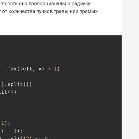
, то есть оно пропорционально радиусу
т от количества пучков травы или прямых.
:
 - max(left, x) + 
1
)

).split())

it())

 
1
):

 r + 
1
):

y - y3)**
2
) <= r:
