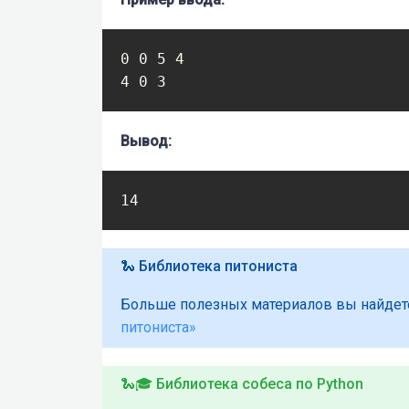
0 0 5 4

4 0 3
Вывод:
14
🐍 Библиотека питониста
Больше полезных материалов вы найдет
питониста»
🐍🎓 Библиотека собеса по Python