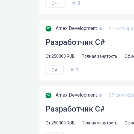
0
C++
Amex Development
27 октября
Разработчик C#
От
250000
RUB
Полная занятость
Офи
1
C#
Amex Development
07 сентябр
Разработчик C#
От
250000
RUB
Полная занятость
Офи