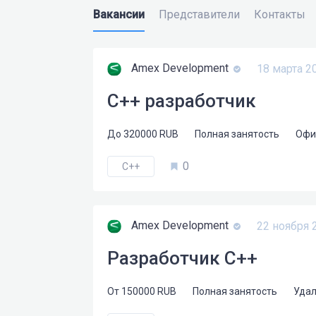
Вакансии
Представители
Контакты
Amex Development
18 марта 2
C++ разработчик
До
320000
RUB
Полная занятость
Оф
0
C++
Amex Development
22 ноября 
Разработчик C++
От
150000
RUB
Полная занятость
Удал