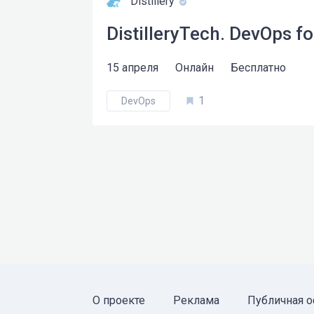
Distillery
DistilleryTech. DevOps fo
15 апреля
Онлайн
Бесплатно
1
DevOps
О проекте
Реклама
Публичная о