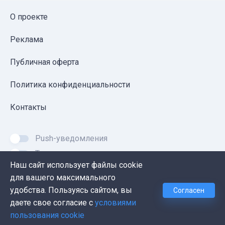
О проекте
Реклама
Публичная оферта
Политика конфиденциальности
Контакты
Push-уведомления
Темная тема
Наш сайт использует файлы cookie
для вашего максимального
удобства. Пользуясь сайтом, вы
Согласен
© 2026, Proglib. При копировании материала ссылка
даете свое согласие с
условиями
на источник обязательна.
пользования cookie