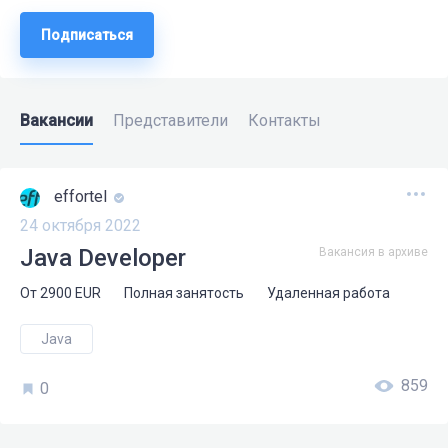
Подписаться
Вакансии
Представители
Контакты
effortel
24 октября 2022
Java Developer
Вакансия в архиве
От
2900
EUR
Полная занятость
Удаленная работа
Java
859
0