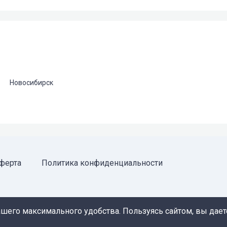
Новосибирск
ферта
Политика конфиденциальности
ла ссылка на источник обязательна.
ашего максимального удобства. Пользуясь сайтом, вы даете