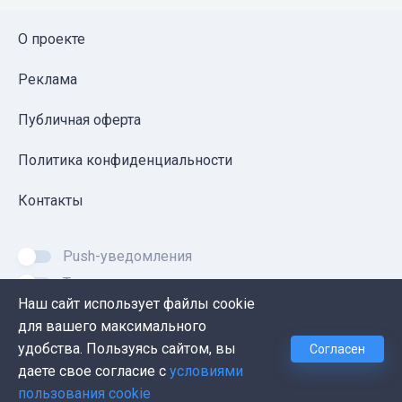
О проекте
Реклама
Публичная оферта
Политика конфиденциальности
Контакты
Push-уведомления
Темная тема
Наш сайт использует файлы cookie
для вашего максимального
удобства. Пользуясь сайтом, вы
Согласен
© 2026, Proglib. При копировании материала ссылка
даете свое согласие с
условиями
на источник обязательна.
пользования cookie