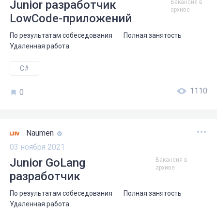
Junior разработчик
Вакансия в
архиве
LowCode-приложений
По результатам собеседования
Полная занятость
Удаленная работа
C#
1110
0
Naumen
03 ноября 2021
Junior GoLang
Вакансия в
архиве
разработчик
По результатам собеседования
Полная занятость
Удаленная работа