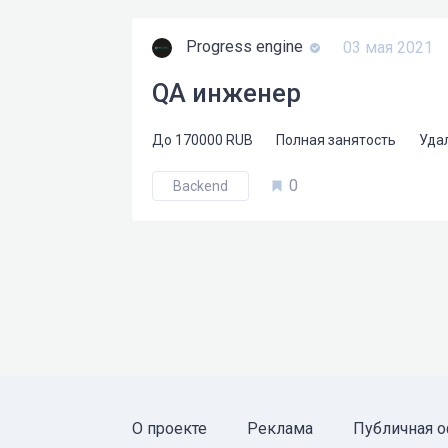
Progress engine
03 мая 2021
QA инженер
До
170000
RUB
Полная занятость
Уда
0
Backend
О проекте
Реклама
Публичная о