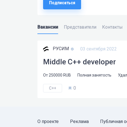
Подписаться
Вакансии
Представители
Контакты
РУСИМ
03 сентября 2022
Middle С++ developer
От
250000
RUB
Полная занятость
Удал
0
C++
О проекте
Реклама
Публичная о