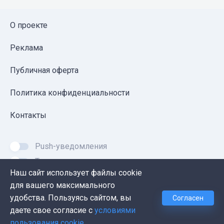
О проекте
Реклама
Публичная оферта
Политика конфиденциальности
Контакты
Push-уведомления
Темная тема
Наш сайт использует файлы cookie
для вашего максимального
удобства. Пользуясь сайтом, вы
Согласен
© 2026, Proglib. При копировании материала ссылка
даете свое согласие с
условиями
на источник обязательна.
пользования cookie