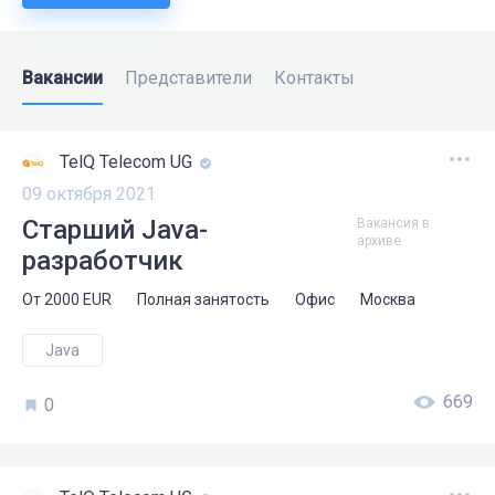
Вакансии
Представители
Контакты
TelQ Telecom UG
09 октября 2021
Старший Java-
Вакансия в
архиве
разработчик
От
2000
EUR
Полная занятость
Офис
Москва
Java
669
0