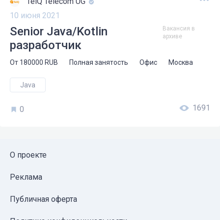
TelQ Telecom UG
10 июня 2021
Senior Java/Kotlin
Вакансия в
архиве
разработчик
От
180000
RUB
Полная занятость
Офис
Москва
Java
1691
0
О проекте
Реклама
Публичная оферта