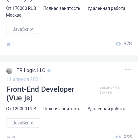
От
170000
RUB
Полная занятость
Удаленная работа
Москва
JavaScript
878
1
TR Logic LLC
11 апреля 2021
Front-End Developer
Вакансия в
архиве
(Vue.js)
От
120000
RUB
Полная занятость
Удаленная работа
JavaScript
955