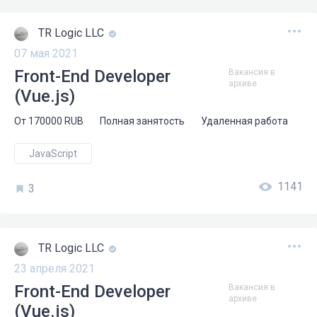
TR Logic LLC
07 мая 2021
Front-End Developer
Вакансия в
архиве
(Vue.js)
От
170000
RUB
Полная занятость
Удаленная работа
JavaScript
1141
3
TR Logic LLC
23 апреля 2021
Front-End Developer
Вакансия в
архиве
(Vue.js)