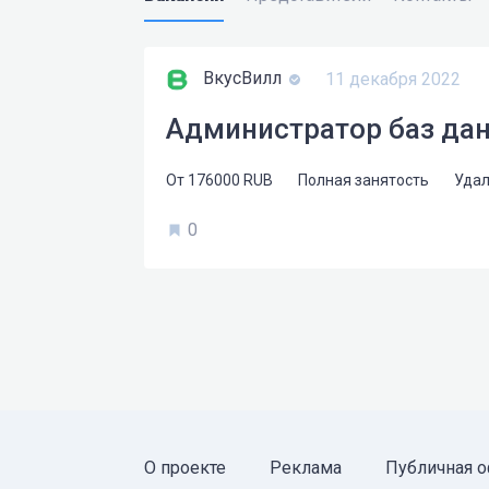
ВкусВилл
11 декабря 2022
Администратор баз да
От
176000
RUB
Полная занятость
Удал
0
О проекте
Реклама
Публичная о