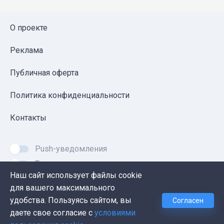
О проекте
Реклама
Публичная оферта
Политика конфиденциальности
Контакты
Push-уведомления
Темная тема
Наш сайт использует файлы cookie
для вашего максимального
удобства. Пользуясь сайтом, вы
Согласен
© 2026, Proglib. При копировании материала ссылка
даете свое согласие с
условиями
на источник обязательна.