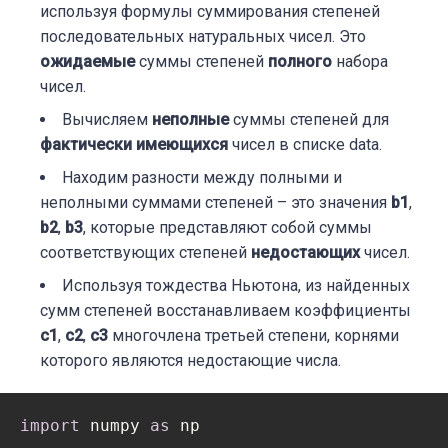
используя формулы суммирования степеней
s, t = calculate_s_and_t(data)

последовательных натуральных чисел. Это
ожидаемые
суммы степеней
полного
набора
чисел.
if
 roots:

Вычисляем
неполные
суммы степеней для
    print(
f"Найдены пропущенные числа: 
{ro
фактически имеющихся
чисел в списке data.
Находим разности между полными и
неполными суммами степеней – это значения
b1
,
b2
,
b3
, которые представляют собой суммы
соответствующих степеней
недостающих
чисел.
Используя тождества Ньютона, из найденных
сумм степеней восстанавливаем коэффициенты
c1
,
c2
,
c3
многочлена третьей степени, корнями
которого являются недостающие числа.
import
 numpy 
as
 np
