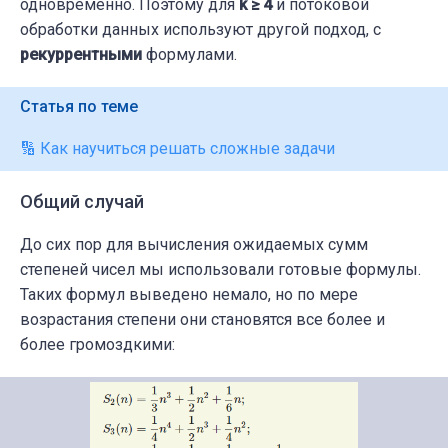
c2 = (b1**
одновременно. Поэтому для
2
 - b2) / 
2
k ≥ 4
и потоковой
c3 = (b1**
обработки данных используют другой подход, с
3
 - 
3
*b1*b2 + 
2
*b3) / 
6
рекуррентными
формулами.
# Коэффициенты полинома
coefficients = [
1
, c1, c2, c3]

Статья по теме
🔢 Как научиться решать сложные задачи
# Вычисление корней (пропущенных чисел)
roots = np.roots(coefficients)

Общий случай
print(
f"Сформировано кубическое уравнение:
До сих пор для вычисления ожидаемых сумм
print(
f"Найдены пропущенные числа: 
{roots[
степеней чисел мы использовали готовые формулы.
Таких формул выведено немало, но по мере
возрастания степени они становятся все более и
более громоздкими: