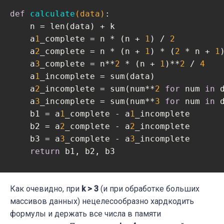
def
calculate
(data)
:
    n = len(data) + k

    а
1
_complete = n * (n + 
1
) / 
2
    а
2
_complete = n * (n + 
1
) * (
2
 * n + 
1
    а
3
_complete = n**
2
 * (n + 
1
)**
2
 / 
4
    а
1
_incomplete = sum(data)

    а
2
_incomplete = sum(num**
2
for
 num 
in
 d
    а
3
_incomplete = sum(num**
3
for
 num 
in
 d
    b1 = а
1
_complete - а
1
_incomplete

    b2 = а
2
_complete - а
2
_incomplete

    b3 = а
3
_complete - а
3
_incomplete

return
 b1, b2, b3

data = [
1
, 
11
, 
2
, 
12
, 
4
, 
6
, 
13
, 
7
, 
8
, 
10
]

k = 
Как очевидно, при
3
k > 3
(и при обработке больших
b1, b2, b3 = calculate(data)

массивов данных) нецелесообразно хардкодить
c1 = b1

формулы и держать все числа в памяти