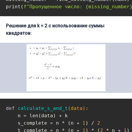
print(
f"Пропущенное число: 
{missing_number
Решение для k = 2 с использование суммы
квадратов:
def
calculate_s_and_t
(data)
:
    n = len(data) + k

    s_complete = n * (n + 
1
) / 
2
    t_complete = n * (n + 
1
) * (
2
 * n + 
1
)