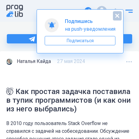
Подпишись
на push-уведомления
Больше информации по Python тут
Подписаться
Наталья Кайда
27 мая 2024
🤯 Как простая задачка поставила
в тупик программистов (и как они
из него выбрались)
В 2010 году пользователь Stack Overflow не
справился с задачей на собеседовании. Обсуждение
способов решения этого задания стало одной из