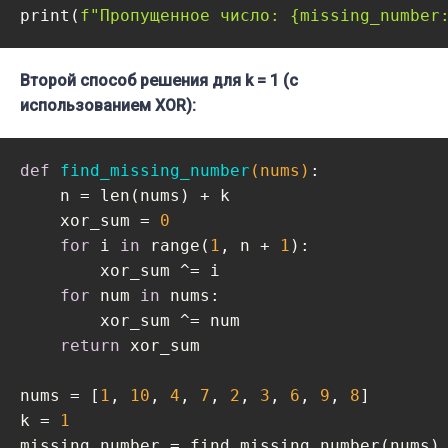
print(
f"Пропущенное число: 
{missing_number
Второй способ решения для k = 1 (с
использованием XOR):
def
find_missing_number
(nums)
:
    n = len(nums) + k

    xor_sum = 
0
for
 i 
in
 range(
1
, n + 
1
):

        xor_sum ^= i

for
 num 
in
 nums:

        xor_sum ^= num

return
 xor_sum

nums = [
1
, 
10
, 
4
, 
7
, 
2
, 
3
, 
6
, 
9
, 
8
]

k = 
1
missing_number = find_missing_number(nums)
