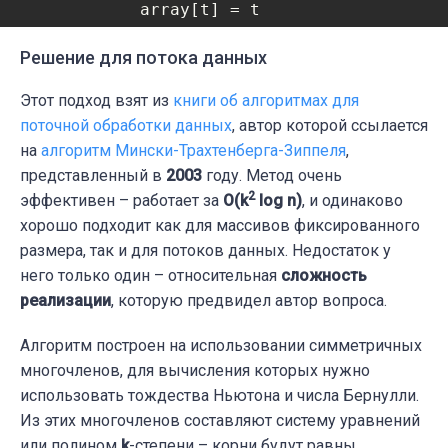
            array[t] = t

return
 [i 
for
 i 
in
 range(n) 
if
 array[i]
Решение для потока данных
array = list(range(n))

Этот подход взят из
книги об алгоритмах для
random.shuffle(array)

поточной обработки данных
, автор которой ссылается
array = array[:n-k]

на
алгоритм Мински-Трахтенберга-Зиппеля
,
print(
f'Заданный массив: 
{array}
'
)

представленный в
2003
году. Метод очень
result = find_k_missing(array, n)

2
эффективен – работает за
O(k
log n)
, и одинаково
print(
f'Найденные числа: 
{result}
'
)
хорошо подходит как для массивов фиксированного
размера, так и для потоков данных. Недостаток у
него только один – относительная
сложность
реализации
, которую предвидел автор вопроса.
Алгоритм построен на использовании симметричных
многочленов, для вычисления которых нужно
использовать тождества Ньютона и числа Бернулли.
Из этих многочленов составляют систему уравнений
или полином
k
-степени – корни будут равны