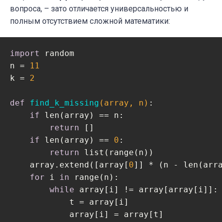
вопроса, – зато отличается универсальностью и
полным отсутствием сложной математики:
import
 random

n = 
11
k = 
2
def
find_k_missing
(array, n)
:
if
 len(array) == n:  

return
 []

if
 len(array) == 
0
:  

return
 list(range(n))

    array.extend([array[
0
]] * (n - len(arra
for
 i 
in
 range(n):

while
 array[i] != array[array[i]]:

            t = array[i]

            array[i] = array[t]
