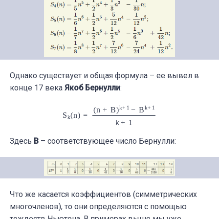
Однако существует и общая формула – ее вывел в
конце 17 века
Якоб Бернулли
:
S
k
(
n
)
=
(
n
+
B
)
k
+
1
−
B
k
+
1
k
+
1
Здесь
B
– соответствующее число Бернулли:
Что же касается коэффициентов (симметрических
многочленов), то они определяются с помощью
тождеств Ньютона. В примерах выше мы уже