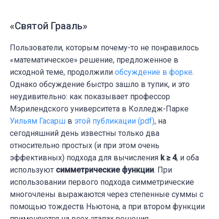
«Святой Грааль»
Пользователи, которым почему-то не понравилось
«математическое» решение, предложенное в
исходной теме, продолжили
обсуждение в форке
.
Однако обсуждение быстро зашло в тупик, и это
неудивительно: как показывает профессор
Мэрилендского университета в Колледж-Парке
Уильям Гасарш
в
этой публикации (pdf)
, на
сегодняшний день известны только два
относительно простых (и при этом очень
эффективных) подхода для вычисления
k ≥ 4
, и оба
используют
симметрические функции
. При
использовании первого подхода симметрические
многочлены выражаются через степенные суммы с
помощью тождеств Ньютона, а при втором функции
применяются на всех этапах решения.