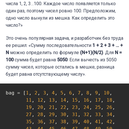
числа 1, 2, 3…100. Каждое число появляется только
один раз, поэтому чисел ровно 100. Предположим,
одно число вынули из мешка. Как определить это
число?»
Это очень популярная задача, и разработчик без труда
ее решил: «Сумму последовательности
1 + 2 + 3 + … +
N
можно определить по формуле
(N+1)(N/2)
. Для
N =
100
сумма будет равна
5050
. Если вычесть из 5050
сумму чисел, которые остались в мешке, разница
будет равна отсутствующему числу».
bag = [
1
, 
2
, 
3
, 
4
, 
5
, 
6
, 
7
, 
8
, 
9
, 
10
,

11
, 
12
, 
13
, 
14
, 
15
, 
16
, 
17
, 
18
,

19
, 
20
, 
21
, 
22
, 
23
, 
24
, 
25
, 
26
,

27
, 
28
, 
29
, 
30
, 
31
, 
32
, 
33
, 
34
,

35
, 
36
, 
37
, 
38
, 
39
, 
40
, 
41
, 
42
,

43
, 
44
, 
45
, 
46
, 
47
, 
48
, 
49
, 
50
,
