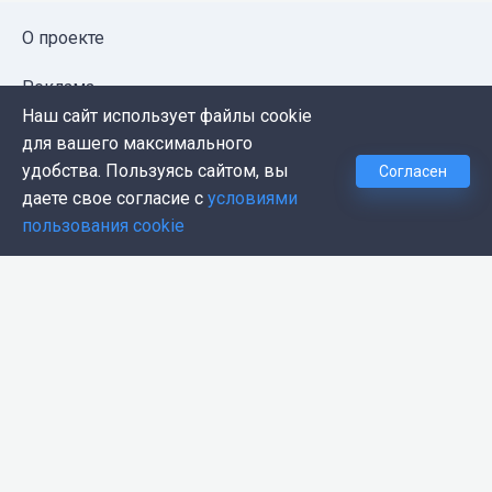
О проекте
Реклама
Наш сайт использует файлы cookie
Публичная оферта
для вашего максимального
удобства. Пользуясь сайтом, вы
Согласен
Политика конфиденциальности
даете свое согласие с
условиями
пользования cookie
Контакты
Push-уведомления
Темная тема
© 2026, Proglib. При копировании материала ссылка
на источник обязательна.