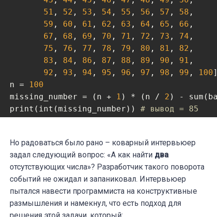
51
, 
52
, 
53
, 
54
, 
55
, 
56
, 
57
, 
58
,

59
, 
60
, 
61
, 
62
, 
63
, 
64
, 
65
, 
66
,

67
, 
68
, 
69
, 
70
, 
71
, 
72
, 
73
, 
74
,

75
, 
76
, 
77
, 
78
, 
79
, 
80
, 
81
, 
82
,

83
, 
84
, 
86
, 
87
, 
88
, 
89
, 
90
, 
91
,

92
, 
93
, 
94
, 
95
, 
96
, 
97
, 
98
, 
99
, 
100
n = 
100
missing_number = (n + 
1
) * (n / 
2
) - sum(ba
print(int(missing_number)) 
# вывод = 85
Но радоваться было рано – коварный интервьюер
задал следующий вопрос: «А как найти
два
отсутствующих числа»? Разработчик такого поворота
событий не ожидал и запаниковал. Интервьюер
пытался навести программиста на конструктивные
размышления и намекнул, что есть подход для
решения этой задачи, который: