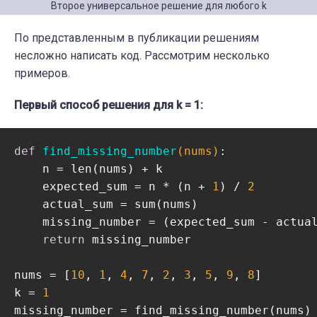
Второе универсальное решение для любого k
По представленным в публикации решениям
несложно написать код. Рассмотрим несколько
примеров.
Первый способ решения для k = 1:
def
find_missing_number
(nums)
:
    n = len(nums) + k

    expected_sum = n * (n + 
1
) / 
2
    actual_sum = sum(nums)

    missing_number = (expected_sum - actual
return
 missing_number

nums = [
10
, 
1
, 
4
, 
7
, 
2
, 
3
, 
5
, 
9
, 
8
]

k = 
1
missing_number = find_missing_number(nums)
