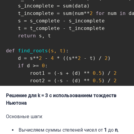
    s_incomplete = sum(data)

    t_incomplete = sum(num**
2
for
 num 
in
 da
    s = s_complete - s_incomplete

    t = t_complete - t_incomplete

return
 s, t

def
find_roots
(s, t)
:
    d = s**
2
 - 
4
 * ((s**
2
 - t) / 
2
)    

if
 d >= 
0
:

        root1 = (-s + (d) ** 
0.5
) / 
2
        root2 = (-s - (d) ** 
0.5
) / 
2
return
 root1, root2

Решение для k = 3 с использованием тождеств
else
:

        print(
Ньютона
"Уравнение имеет комплексные
return
None
Основные шаги:
data = [
1
, 
2
, 
4
, 
6
, 
7
, 
8
, 
9
, 
10
, 
11
, 
12
, 
1
Вычисляем суммы степеней чисел от
1
до
n
,
k = 
2