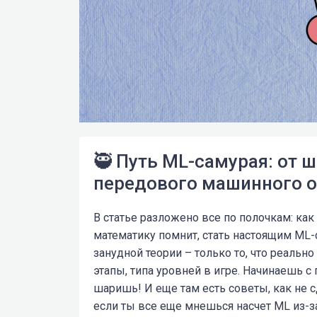
🥷 Путь ML-самурая: от 
передового машинного о
В статье разложено все по полочкам: ка
математику помнит, стать настоящим ML-
занудной теории – только то, что реально
этапы, типа уровней в игре. Начинаешь с 
шаришь! И еще там есть советы, как не с
если ты все еще мнешься насчет ML из-за