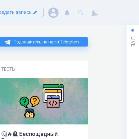
оздать запись
LIVE
Подпишитесь на нас в Telegram
ТЕСТЫ
🤔🔥🪦 Беспощадный