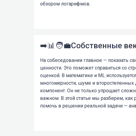
обзором логарифмов.
➡️📊🧑‍💼Собственные ве
На собеседовании главное — показать с
ценности. Это поможет справиться со с
оценкой. В математике и ML используетс
многомерности, шуме и второстепенных д
компонент. Он не только упрощает сложн
важном. В этой статье мы разберем, как 
помочь в решении реальной задачи — ана