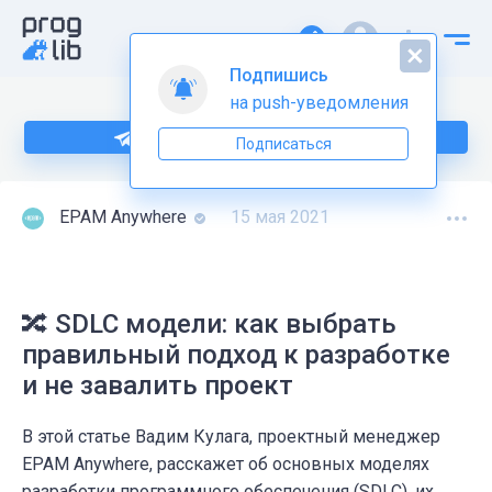
Подпишись
на push-уведомления
Подпишитесь на нас в Telegram
Подписаться
EPAM Anywhere
15 мая 2021
🔀 SDLC модели: как выбрать
правильный подход к разработке
и не завалить проект
В этой статье Вадим Кулага, проектный менеджер
EPAM Anywhere, расскажет об основных моделях
разработки программного обеспечения (SDLC), их