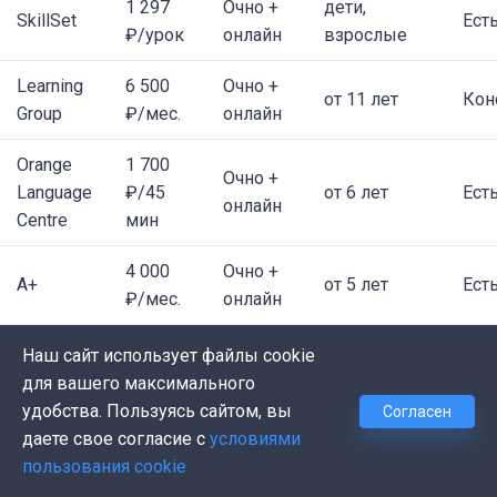
1 297
Очно +
дети,
SkillSet
Ест
₽/урок
онлайн
взрослые
Learning
6 500
Очно +
от 11 лет
Кон
Group
₽/мес.
онлайн
Orange
1 700
Очно +
Language
₽/45
от 6 лет
Ест
онлайн
Centre
мин
4 000
Очно +
А+
от 5 лет
Ест
₽/мес.
онлайн
810 ₽/
Наш сайт использует файлы cookie
Инглекс
Онлайн
от 8 лет
Ест
занятие
для вашего максимального
удобства. Пользуясь сайтом, вы
Согласен
Сравнительная таблица школ
даете свое согласие с
условиями
английского языка в СПб
пользования cookie