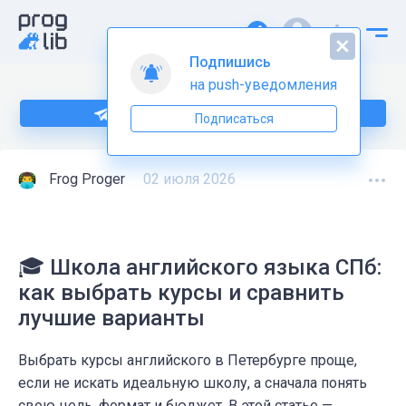
Подпишись
на push-уведомления
Подпишитесь на нас в Telegram
Подписаться
Frog Proger
02 июля 2026
🎓 Школа английского языка СПб:
как выбрать курсы и сравнить
лучшие варианты
Выбрать курсы английского в Петербурге проще,
если не искать идеальную школу, а сначала понять
свою цель, формат и бюджет. В этой статье —