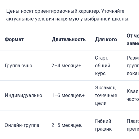
Цены носят ориентировочный характер. Уточняйте
актуальные условия напрямую у выбранной школы.
От ч
Формат
Длительность
Для кого
зави
Старт,
Разм
Группа очно
2–4 месяца+
общий
груп
курс
лока
Экзамен,
Квал
Индивидуально
1–6 месяцев+
точечные
часто
цели
Гибкий
Плат
Онлайн-группа
2–5 месяцев
график
преп