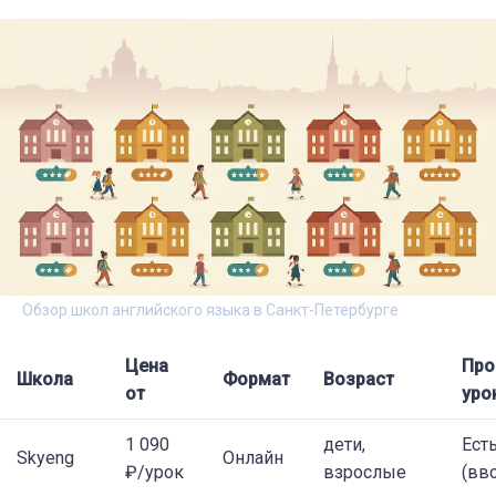
Обзор школ английского языка в Санкт-Петербурге
Цена
Про
Школа
Формат
Возраст
от
уро
1 090
дети,
Ест
Skyeng
Онлайн
₽/урок
взрослые
(вв