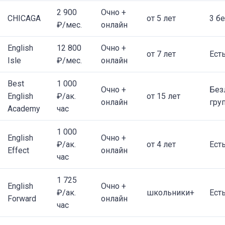
2 900
Очно +
CHICAGA
от 5 лет
3 б
₽/мес.
онлайн
English
12 800
Очно +
от 7 лет
Ест
Isle
₽/мес.
онлайн
Best
1 000
Очно +
Без
English
₽/ак.
от 15 лет
онлайн
гру
Academy
час
1 000
English
Очно +
₽/ак.
от 4 лет
Ест
Effect
онлайн
час
1 725
English
Очно +
₽/ак.
школьники+
Ест
Forward
онлайн
час