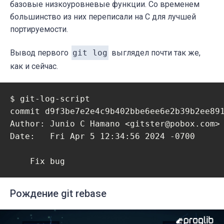
базовые низкоуровневые функции. Со временем
большинство из них переписали на C для лучшей
портируемости.
Вывод первого
git log
выглядел почти так же,
как и сейчас.
$ git-log-script

commit d9f3be7e2e4c9b402bbe6ee6e2b39b2ee891
Author: Junio C Hamano <gitster@pobox.com>

Date:   Fri Apr 5 12:34:56 2024 -0700

    Fix bug
Рождение git rebase