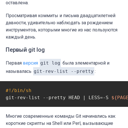
оставлена.
Просматривая коммиты и письма двадцатилетней
давности, удивительно наблюдать за рождением
инструментов, которыми многие из нас пользуются
каждый день.
Первый git log
Первая
версия
git log
была элементарной и
называлась
git-rev-list --pretty
:
#!/bin/sh
git-rev-list --pretty HEAD | LESS=-S 
${PAG
Многие современные команды Git начинались как
короткие скрипты на Shell или Perl, вызывающие