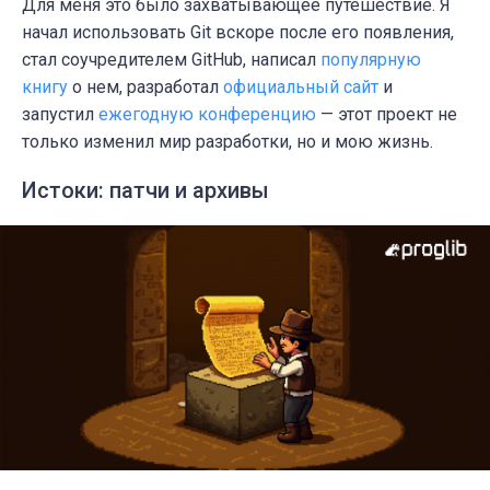
Для меня это было захватывающее путешествие. Я
начал использовать Git вскоре после его появления,
стал соучредителем GitHub, написал
популярную
книгу
о нем, разработал
официальный сайт
и
запустил
ежегодную конференцию
— этот проект не
только изменил мир разработки, но и мою жизнь.
Истоки: патчи и архивы