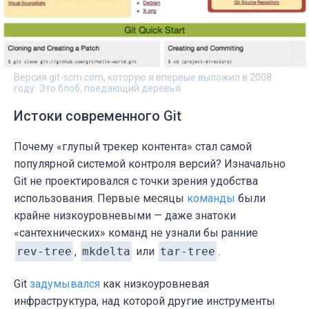
Версия git-scm.com, которую я впервые выложил в 2008
году. Это блоб, поедающий деревья
Истоки современного Git
Почему «глупый трекер контента» стал самой
популярной системой контроля версий? Изначально
Git не проектировался с точки зрения удобства
использования. Первые месяцы
команды
были
крайне низкоуровневыми — даже знатоки
«сантехнических» команд не узнали бы ранние
rev-tree
,
mkdelta
или
tar-tree
.
Git
задумывался
как низкоуровневая
инфраструктура, над которой другие инструменты