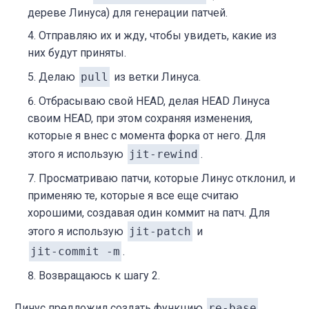
дереве Линуса) для генерации патчей.
Отправляю их и жду, чтобы увидеть, какие из
них будут приняты.
Делаю
pull
из ветки Линуса.
Отбрасываю свой HEAD, делая HEAD Линуса
своим HEAD, при этом сохраняя изменения,
которые я внес с момента форка от него. Для
этого я использую
jit-rewind
.
Просматриваю патчи, которые Линус отклонил, и
применяю те, которые я все еще считаю
хорошими, создавая один коммит на патч. Для
этого я использую
jit-patch
и
jit-commit -m
.
Возвращаюсь к шагу 2.
Линус предложил создать функцию
re-base
,