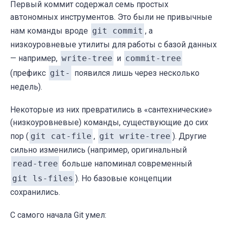
Первый коммит содержал семь простых
автономных инструментов. Это были не привычные
нам команды вроде
git commit
, а
низкоуровневые утилиты для работы с базой данных
— например,
write-tree
и
commit-tree
(префикс
git-
появился лишь через несколько
недель).
Некоторые из них превратились в «сантехнические»
(низкоуровневые) команды, существующие до сих
пор (
git cat-file
,
git write-tree
). Другие
сильно изменились (например, оригинальный
read-tree
больше напоминал современный
git ls-files
). Но базовые концепции
сохранились.
С самого начала Git умел: